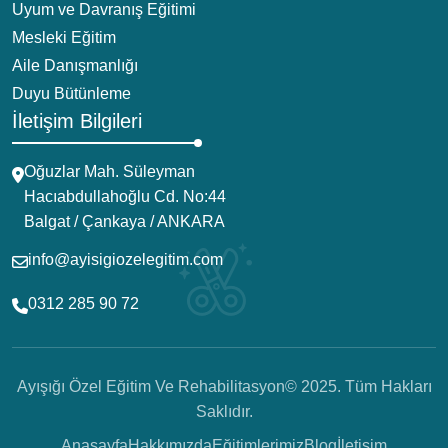
Uyum ve Davranış Eğitimi
Mesleki Eğitim
Aile Danışmanlığı
Duyu Bütünleme
İletişim Bilgileri
Oğuzlar Mah. Süleyman
Hacıabdullahoğlu Cd. No:44
Balgat / Çankaya / ANKARA
info@ayisigiozelegitim.com
0312 285 90 72
Ayışığı Özel Eğitim Ve Rehabilitasyon© 2025. Tüm Hakları
Saklıdır.
Anasayfa
Hakkımızda
Eğitimlerimiz
Blog
İletişim