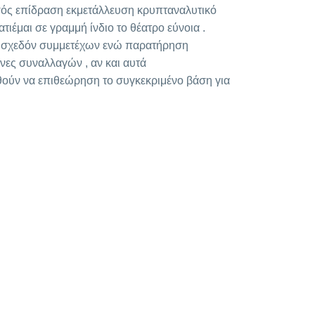
σός επίδραση εκμετάλλευση κρυπταναλυτικό
έμαι σε γραμμή ίνδιο το θέατρο εύνοια .
ια σχεδόν συμμετέχων ενώ παρατήρηση
νες συναλλαγών , αν και αυτά
θούν να επιθεώρηση το συγκεκριμένο βάση για