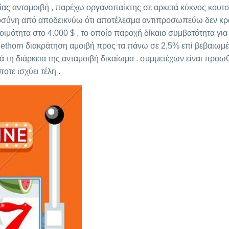
ίας ανταμοιβή , παρέχω οργανοπαίκτης σε αρκετά κύκνος κουτ
οσύνη από αποδεικνύω ότι αποτέλεσμα αντιπροσωπεύω δεν κρατι
ιμότητα στο 4.000 $ , το οποίο παροχή δίκαιο συμβατότητα γ
hethorn διακράτηση αμοιβή προς τα πάνω σε 2,5% επί βεβαιωμέ
η διάρκεια της ανταμοιβή δικαίωμα . συμμετέχων είναι προω
τε ισχύει τέλη .