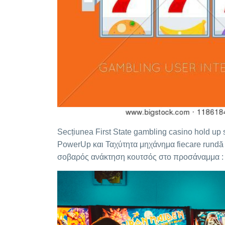
Secțiunea First State gambling casino hold up
PowerUp και Ταχύτητα μηχάνημα fiecare rundă p
σοβαρός ανάκτηση κουτσός στο προσάναμμα : 