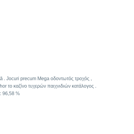
ltă . Jocuri precum Mega οδοντωτός τροχός ,
chor το καζίνο τυχερών παιχνιδιών κατάλογος .
: 96,58 %