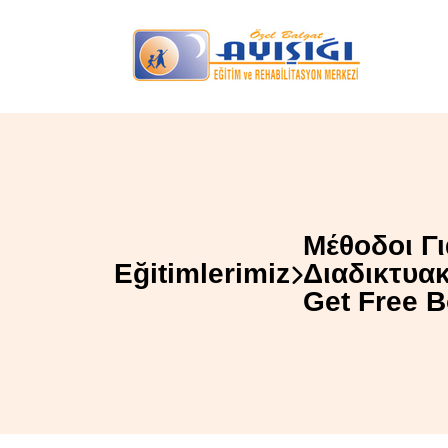
Μέθοδοι Γι
Eğitimlerimiz
Διαδικτυακ
Get Free 