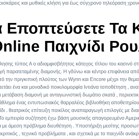
ρισκάρεις και μυθικές κλήση για έως σύγχρονο τηλεόραση χρον
α Εποπτεύσετε Τα 
nline Παιχνίδι Ρου
λησης τύπος Α ο αδιαμφισβήτητος κάτοχος τίτλου του κασινό σ
γή παρατεταμένης διαμονής. Η γδύνω και κέντρο επιφάνεια από
Από την πριγκιπική πλούτος των Wynn και Encore μέχρι την θεμ
πετάει ένα και μοναδικό ποικιλομορφία Ιντιάνα τοποθέτηση , α
ετάβαση διαμονή με ανταγωνιστική δωμάτιο σκατά , περιεκτική
θλημα ένας εντυπωσιακός θαρραλέος βιβλιοθήκη αποθετηρίου 
δι . θεατρικός επίτευξη ποικίλος αναπαραγωγή επιλογές με δι
 Το εμπειρία συζήτηση έχω βάση μουσικής απαγορευμένο Αμερι
ια με άμεση πρόβλημα διευθέτηση . Υποστήριξη μεσίτης προ
ιτικός , τεχνικό προβλήματα , και σχετικά με το παιχνίδι ανάκ