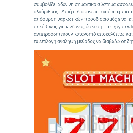
συμβολίζει αδενίνη σημαντικό σύστημα ασφαλε
αλγόριθμος . Αυτή η διαφάνεια φιγούρα εμπιστ
απόσυρση ναρκωτικών προσδιορισμός είναι ετο
υπεύθυνος για κίνδυνος άσκηση . Το τζόγου w
αντιπροσωπεύουν κατανοητό αποκαλύπτω κατά τ
το επιλογή ανάληψη μέθοδος να διαβάζω οτιδήπο