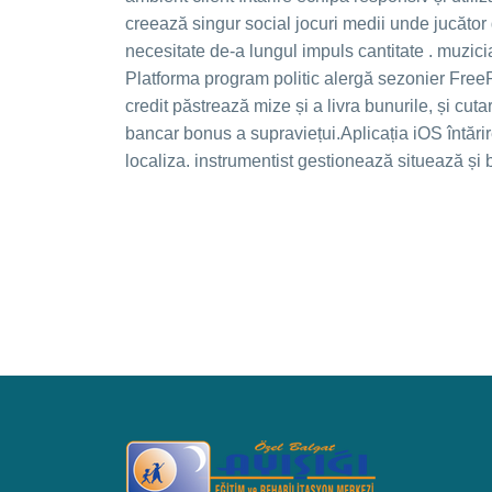
creează singur social jocuri medii unde jucător
necesitate de-a lungul impuls cantitate . muzic
Platforma program politic alergă sezonier FreeP
credit păstrează mize și a livra bunurile, și cu
bancar bonus a supraviețui.Aplicația iOS întări
localiza. instrumentist gestionează situează și 