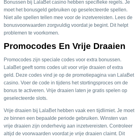
Bonussen bij LalaBet casino hebben specifieke regels. Je
moet het bonusgeld gebruiken op geselecteerde spellen.
Niet alle spellen tellen mee voor de inzetvereisten. Lees de
bonusvoorwaarden zorgvuldig voordat je begint. Dit helpt
problemen te voorkomen.
Promocodes En Vrije Draaien
Promocodes zijn speciale codes voor extra bonussen.
LalaBet geeft soms codes uit voor vrije draaien of extra
geld. Deze codes vind je op de promotiepagina van LalaBet
casino. Voer de code in tijdens het stortingsproces om de
bonus te activeren. Vrije draaien laten je gratis spelen op
geselecteerde slots.
Vrije draaien bij LalaBet hebben vaak een tijdlimiet. Je moet
ze binnen een bepaalde periode gebruiken. Winsten van
vrije draaien zijn onderhevig aan inzetvereisten. Controleer
altijd de voorwaarden voordat je vrije draaien claimt. Dit