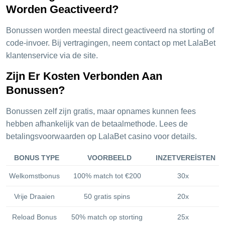
Worden Geactiveerd?
Bonussen worden meestal direct geactiveerd na storting of
code-invoer. Bij vertragingen, neem contact op met LalaBet
klantenservice via de site.
Zijn Er Kosten Verbonden Aan
Bonussen?
Bonussen zelf zijn gratis, maar opnames kunnen fees
hebben afhankelijk van de betaalmethode. Lees de
betalingsvoorwaarden op LalaBet casino voor details.
BONUS TYPE
VOORBEELD
INZETVEREISTEN
Welkomstbonus
100% match tot €200
30x
Vrije Draaien
50 gratis spins
20x
Reload Bonus
50% match op storting
25x