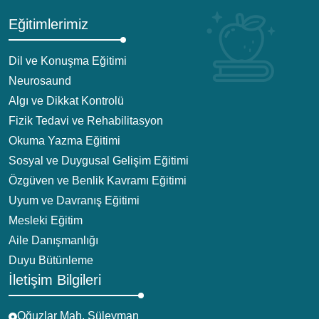
Eğitimlerimiz
Dil ve Konuşma Eğitimi
Neurosaund
Algı ve Dikkat Kontrolü
Fizik Tedavi ve Rehabilitasyon
Okuma Yazma Eğitimi
Sosyal ve Duygusal Gelişim Eğitimi
Özgüven ve Benlik Kavramı Eğitimi
Uyum ve Davranış Eğitimi
Mesleki Eğitim
Aile Danışmanlığı
Duyu Bütünleme
İletişim Bilgileri
Oğuzlar Mah. Süleyman