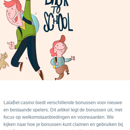
LalaBet casino biedt verschillende bonussen voor nieuwe
en bestaande spelers. Dit artikel legt de bonussen uit, met
focus op welkomstaanbiedingen en voorwaarden. We
kijken naar hoe je bonussen kunt claimen en gebruiken bij