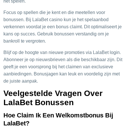
het spelen.
Focus op spellen die je kent en die meetellen voor
bonussen. Bij LalaBet casino kun je het spelaanbod
verkennen voordat je een bonus claimt. Dit optimaliseert je
kans op succes. Gebruik bonussen verstandig om je
bankroll te vergroten.
Blijf op de hoogte van nieuwe promoties via LalaBet login.
Abonneer je op nieuwsbrieven als die beschikbaar zijn. Dit
geeft je een voorsprong bij het claimen van exclusieve
aanbiedingen. Bonusjagen kan leuk en voordelig zijn met
de juiste aanpak.
Veelgestelde Vragen Over
LalaBet Bonussen
Hoe Claim Ik Een Welkomstbonus Bij
LalaBet?