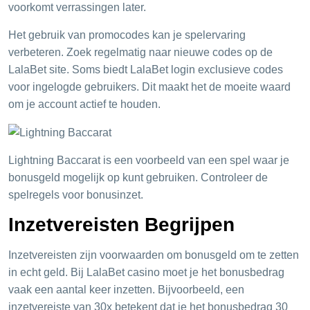
voorkomt verrassingen later.
Het gebruik van promocodes kan je spelervaring
verbeteren. Zoek regelmatig naar nieuwe codes op de
LalaBet site. Soms biedt LalaBet login exclusieve codes
voor ingelogde gebruikers. Dit maakt het de moeite waard
om je account actief te houden.
Lightning Baccarat is een voorbeeld van een spel waar je
bonusgeld mogelijk op kunt gebruiken. Controleer de
spelregels voor bonusinzet.
Inzetvereisten Begrijpen
Inzetvereisten zijn voorwaarden om bonusgeld om te zetten
in echt geld. Bij LalaBet casino moet je het bonusbedrag
vaak een aantal keer inzetten. Bijvoorbeeld, een
inzetvereiste van 30x betekent dat je het bonusbedrag 30