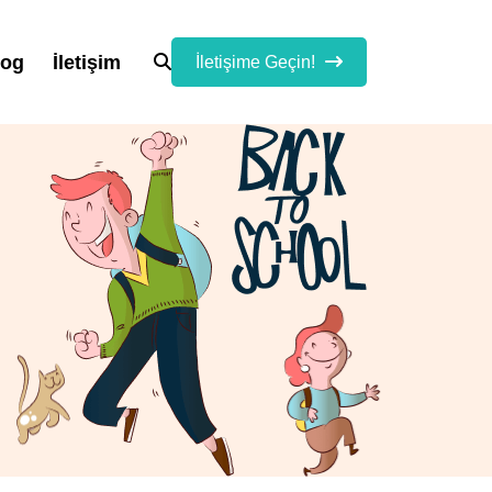
log
İletişim
İletişime Geçin!