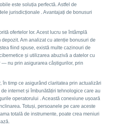
bile este soluția perfectă. Astfel de
ele jurisdicționale . Avantajați de bonusuri
ită ofertelor lor. Acest lucru se întâmplă
m depozit. Am analizat cu atenție bonusuri de
stea fiind spuse, există multe cazinouri de
cibernetice și utilizarea abuzivă a datelor cu
 — nu prin asigurarea câștigurilor, prin
 în timp ce asigurând claritatea prin actualizări
ă de internet și îmbunătățiri tehnologice care au
igurile operatorului . Această conexiune ușoară
 înclinarea. Totuși, persoanele pe care aceste
ă gama totală de instrumente, poate crea meniuri
ează.