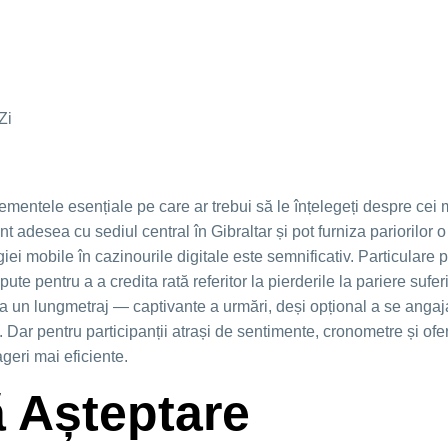
Zi
mentele esențiale pe care ar trebui să le înțelegeți despre cei 
nt adesea cu sediul central în Gibraltar și pot furniza pariorilor 
iei mobile în cazinourile digitale este semnificativ. Particulare
e pentru a a credita rată referitor la pierderile la pariere suferi
a un lungmetraj — captivante a urmări, deși opțional a se angaja
. Dar pentru participanții atrași de sentimente, cronometre și ofe
geri mai eficiente.
ă Așteptare