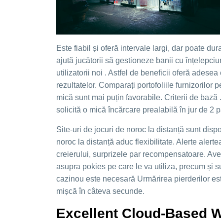
Este fiabil și oferă intervale largi, dar poate d
ajută jucătorii să gestioneze banii cu înțelepciu
utilizatorii noi . Astfel de beneficii oferă adese
rezultatelor. Comparați portofoliile furnizorilor
mică sunt mai puțin favorabile. Criterii de bază 
solicită o mică încărcare prealabilă în jur de 2 p
Site-uri de jocuri de noroc la distanță sunt dis
noroc la distanță aduc flexibilitate. Alerte al
creierului, surprizele par recompensatoare. Aveț
asupra pokies pe care le va utiliza, precum și 
cazinou este necesară Urmărirea pierderilor este 
mișcă în câteva secunde.
Excellent Cloud-Based W