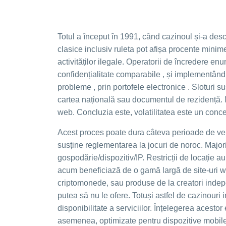
Totul a început în 1991, când cazinoul și-a desch
clasice inclusiv ruleta pot afișa procente minim
activităților ilegale. Operatorii de încredere 
confidențialitate comparabile , și implementând
probleme , prin portofele electronice . Sloturi s
cartea națională sau documentul de rezidență. Nu
web. Concluzia este, volatilitatea este un concep
Acest proces poate dura câteva perioade de veri
susține reglementarea la jocuri de noroc. Majori
gospodărie/dispozitiv/IP. Restricții de locație a
acum beneficiază de o gamă largă de site-uri w
criptomonede, sau produse de la creatori indepen
putea să nu le ofere. Totuși astfel de cazinouri i
disponibilitate a serviciilor. Înțelegerea acestor
asemenea, optimizate pentru dispozitive mobile, 