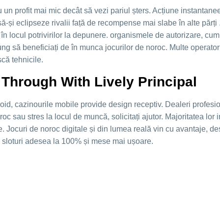
 un profit mai mic decât să vezi pariul șters. Acțiune instantane
ă-și eclipseze rivalii față de recompense mai slabe în alte părți
n locul potrivirilor la depunere. organismele de autorizare, cu
elung să beneficiați de în munca jocurilor de noroc. Multe operato
scă tehnicile.
Through With Lively Principal
d, cazinourile mobile provide design receptiv. Dealeri profesio
c sau stres la locul de muncă, solicitați ajutor. Majoritatea lor i
le. Jocuri de noroc digitale și din lumea reală vin cu avantaje, d
lu, sloturi adesea la 100% și mese mai ușoare.