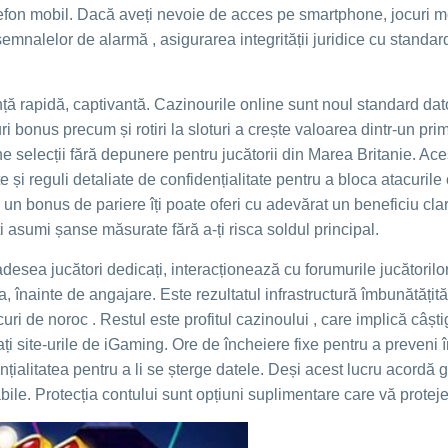
telefon mobil. Dacă aveți nevoie de acces pe smartphone, jocuri mo
emnalelor de alarmă , asigurarea integrității juridice cu standard
ță rapidă, captivantă. Cazinourile online sunt noul standard dator
bonus precum și rotiri la sloturi a crește valoarea dintr-un pri
ne selecții fără depunere pentru jucătorii din Marea Britanie. Ace
și reguli detaliate de confidențialitate pentru a bloca atacurile 
 un bonus de pariere îți poate oferi cu adevărat un beneficiu clar
ți asumi șanse măsurate fără a-ți risca soldul principal.
desea jucători dedicați, interacționează cu forumurile jucătorilor,
ța, înainte de angajare. Este rezultatul infrastructură îmbunătățit
ri de noroc . Restul este profitul cazinoului , care implică câșt
rați site-urile de iGaming. Ore de încheiere fixe pentru a preveni
ențialitatea pentru a li se șterge datele. Deși acest lucru acord
bile. Protecția contului sunt opțiuni suplimentare care vă protej