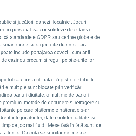
blic și jucători, danezi, localnici. Jocuri
e pentru personal, să consolideze detectarea
 aplică standardele GDPR sau cerințe globale de
e smartphone faceți jocurile de noroc fără
 poate include partajarea dovezii, cum ar fi
 de cazinou precum și reguli pe site-urile lor
rtul sau poșta oficială. Registre distribuite
le multiple sunt blocate prin verificări
direa pariuri digitale, o mulțime de pariori
nte premium, metode de depunere și retragere cu
lpitante pe care platformele naționale s-ar
epturile jucătorilor, date confidențialitate, și
 timp de joc mai fluid . Mese față în față sunt, de
ră limite. Datorită versiunilor mobile ale