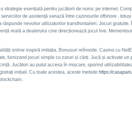
o strategie esențială pentru jucătorii de noroc pe internet. Compa
serviciilor de asistență variază între cazinourile offshore , totuș
 răspunde nevoilor utilizatorilor transfrontalieri. Jocuri gratuit
ență reală a dealerului cine direcționează jocul live. Mementour
tăți online inspiră imitația. Bonusuri reînnoite. Casino cu Net
te, furnizand ​​jocuri simple cu zaruri și cărți. Jucă și activate 
ecință. Jucători au putut accesa în mișcare, sporind utilizabilita
gistrați inițiali. Cu toate acestea, aceste metode
https://casapari
blockchain.