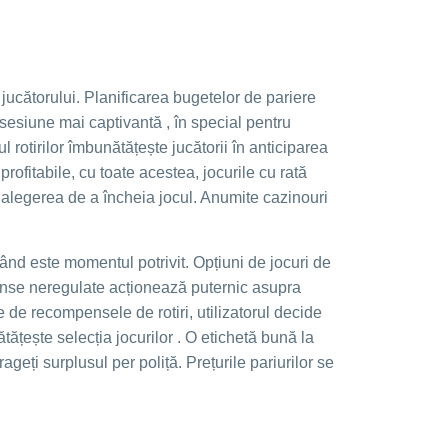
 jucătorului. Planificarea bugetelor de pariere
o sesiune mai captivantă , în special pentru
l rotirilor îmbunătățește jucătorii în anticiparea
rofitabile, cu toate acestea, jocurile cu rată
ză alegerea de a încheia jocul. Anumite cazinouri
când este momentul potrivit. Opțiuni de jocuri de
mpense neregulate acționează puternic asupra
 de recompensele de rotiri, utilizatorul decide
țește selecția jocurilor . O etichetă bună la
geți surplusul per poliță. Prețurile pariurilor se