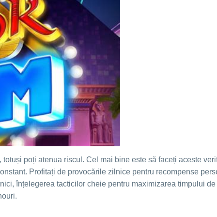
, totuși poți atenua riscul. Cel mai bine este să faceți aceste veri
constant. Profitați de provocările zilnice pentru recompense per
itanici, înțelegerea tacticilor cheie pentru maximizarea timpului 
nouri.