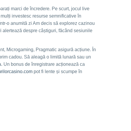
rați marci de încredere. Pe scurt, jocul live
i mulți investesc resurse semnificative în
e. Într-o anumită zi Am decis să explorez cazinou
i alertează despre câștiguri, făcând sesiunile
Ent, Microgaming, Pragmatic asigură acțiune. În
un prim cadou. Să aleagă o limită lunară sau un
tea. Un bonus de înregistrare acționează ca
urilorcasino.com
pot fi lente și scumpe în