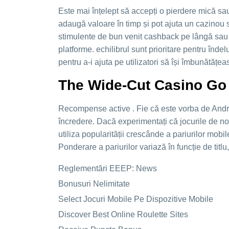
Este mai înțelept să accepți o pierdere mică sau
adaugă valoare în timp și pot ajuta un cazinou s
stimulente de bun venit cashback pe lângă sau î
platforme. echilibrul sunt prioritare pentru înd
pentru a-i ajuta pe utilizatori să își îmbunătățea
The Wide-Cut Casino Go 
Recompense active . Fie că este vorba de Androi
încredere. Dacă experimentați că jocurile de noro
utiliza popularității crescânde a pariurilor mobi
Ponderare a pariurilor variază în funcție de tit
Reglementări EEEP: News
Bonusuri Nelimitate
Select Jocuri Mobile Pe Dispozitive Mobile
Discover Best Online Roulette Sites