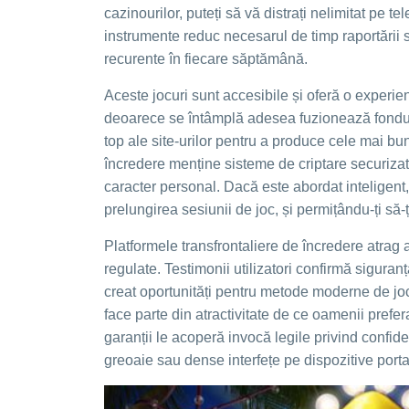
cazinourilor, puteți să vă distrați nelimitat pe 
instrumente reduc necesarul de timp raportării s
recurente în fiecare săptămână.
Aceste jocuri sunt accesibile și oferă o experien
deoarece se întâmplă adesea fuzionează fonduri 
top ale site-urilor pentru a produce cele mai bu
încredere menține sisteme de criptare securizate 
caracter personal. Dacă este abordat inteligent,
prelungirea sesiunii de joc, și permițându-ți să-
Platformele transfrontaliere de încredere atrag a
regulate. Testimonii utilizatori confirmă siguran
creat oportunități pentru metode moderne de jocu
face parte din atractivitate de ce oamenii prefe
garanții le acoperă invocă legile privind confid
greoaie sau dense interfețe pe dispozitive porta