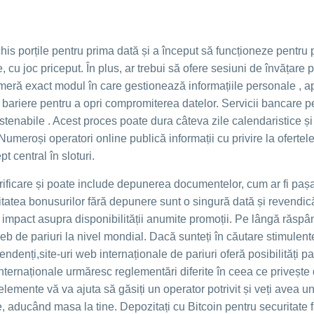
is porțile pentru prima dată și a început să funcționeze pentru pu
e, cu joc priceput. În plus, ar trebui să ofere sesiuni de învățar
enumeră exact modul în care gestionează informațiile personale ,
 bariere pentru a opri compromiterea datelor. Servicii bancare p
ustenabile . Acest proces poate dura câteva zile calendaristice și
meroși operatori online publică informații cu privire la ofertele
t central în sloturi.
ficare și poate include depunerea documentelor, cum ar fi pașapo
tatea bonusurilor fără depunere sunt o singură dată și revendicări
u impact asupra disponibilității anumite promoții. Pe lângă răspân
eb de pariuri la nivel mondial. Dacă sunteți în căutare stimule
denți,site-uri web internaționale de pariuri oferă posibilități pa
nternaționale urmăresc reglementări diferite în ceea ce privește dr
 elemente vă va ajuta să găsiți un operator potrivit și veți avea un
aducând masa la tine. Depozitați cu Bitcoin pentru securitate fă